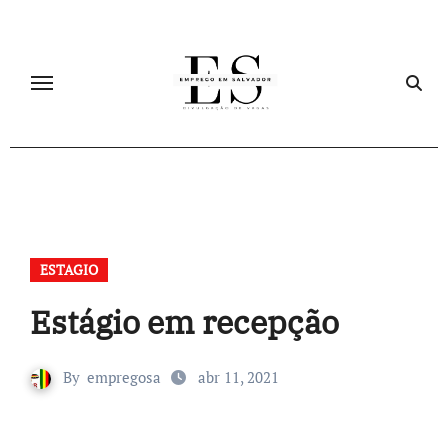
Skip
to
content
ESTAGIO
Estágio em recepção
By
empregosa
abr 11, 2021