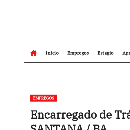
Skip
to
content
Início
Empregos
Estagio
Apr
EMPREGOS
Encarregado de T
SANTANA / BA