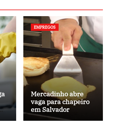
EMPREGOS
ga
Mercadinho abre
vaga para chapeiro
em
em Salvador