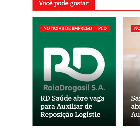
Você pode gostar
NOTICIAS DE EMPREGO
PCD
NO
RD Saúde abre vaga
Sa
para Auxiliar de
ab
Reposição Logística
Au
em Salvador (BA)
no
Mu
Sa