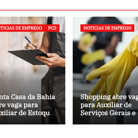
TICIAS DE EMPREGO
PCD
NOTICIAS DE EMPREGO
nta Casa da Bahia
Shopping abre va
re vaga para
para Auxiliar de
xiliar de Estoque
Serviços Gerais 
 Hospital
Salvador (BA)
nicipal de
lvador (BA)