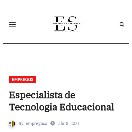
Skip
to
content
EMPREGOS
Especialista de
Tecnologia Educacional
By
empregosa
abr 8, 2021