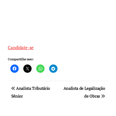
Candidate-se
Compartilhe isso:
Navegação
Analista Tributário
Analista de Legalização
de
Sênior
de Obras
Post