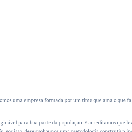
somos uma empresa formada por um time que ama o que faz
ginável para boa parte da população. E acreditamos que le
aís. Por isso, desenvolvemos uma metodologia construtiva in