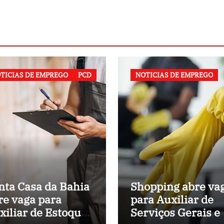
TICIAS DE EMPREGO
PCD
NOTICIAS DE EMPREGO
nta Casa da Bahia
Shopping abre va
re vaga para
para Auxiliar de
xiliar de Estoque
Serviços Gerais 