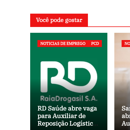
Você pode gostar
NOTICIAS DE EMPREGO
PCD
NO
RD Saúde abre vaga
Sa
para Auxiliar de
ab
Reposição Logística
Au