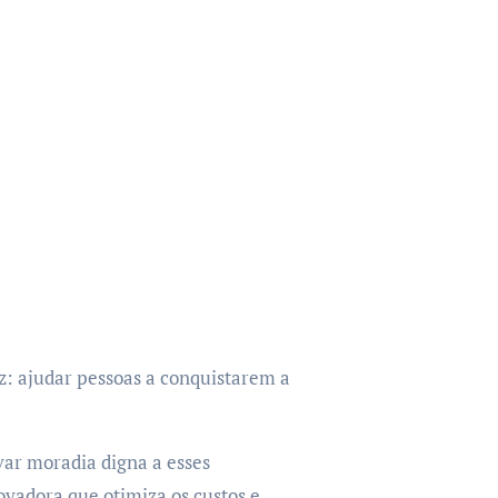
: ajudar pessoas a conquistarem a
var moradia digna a esses
ovadora que otimiza os custos e