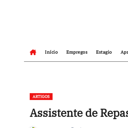
Skip
to
content
Início
Empregos
Estagio
Apr
ARTIGOS
Assistente de Repa