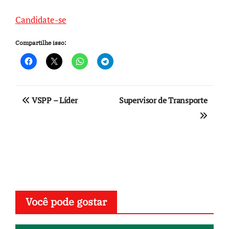
Candidate-se
Compartilhe isso:
Navegação
VSPP – Líder
Supervisor de Transporte
de
Post
Você pode gostar