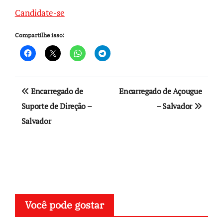
Candidate-se
Compartilhe isso:
Navegação
Encarregado de
Encarregado de Açougue
de
Suporte de Direção –
– Salvador
Salvador
Post
Você pode gostar