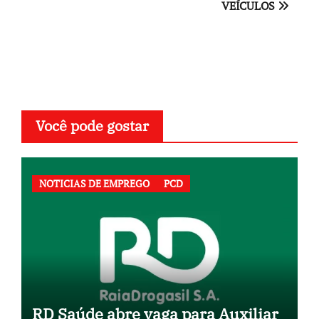
VEÍCULOS
Post
Você pode gostar
NOTICIAS DE EMPREGO
PCD
RD Saúde abre vaga para Auxiliar