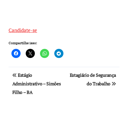
Candidate-se
Compartilhe isso:
Navegação
Estágio
Estagiário de Segurança
de
Administrativo – Simões
do Trabalho
Filho – BA
Post