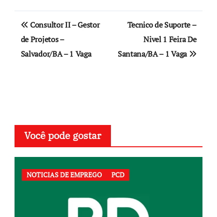
Navegação
Consultor II – Gestor
Tecnico de Suporte –
de
de Projetos –
Nivel 1 Feira De
Salvador/BA – 1 Vaga
Santana/BA – 1 Vaga
Post
Você pode gostar
NOTICIAS DE EMPREGO
PCD