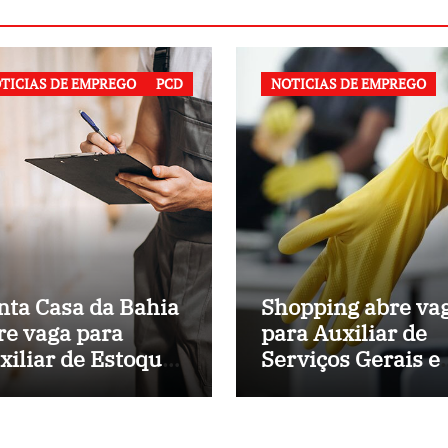
TICIAS DE EMPREGO
PCD
NOTICIAS DE EMPREGO
nta Casa da Bahia
Shopping abre va
re vaga para
para Auxiliar de
xiliar de Estoque
Serviços Gerais 
 Hospital
Salvador (BA)
nicipal de
lvador (BA)