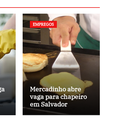
EMPREGOS
ga
Mercadinho abre
vaga para chapeiro
em
em Salvador