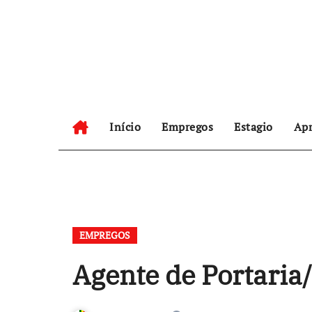
Skip
to
content
Início
Empregos
Estagio
Apr
EMPREGOS
Agente de Portaria