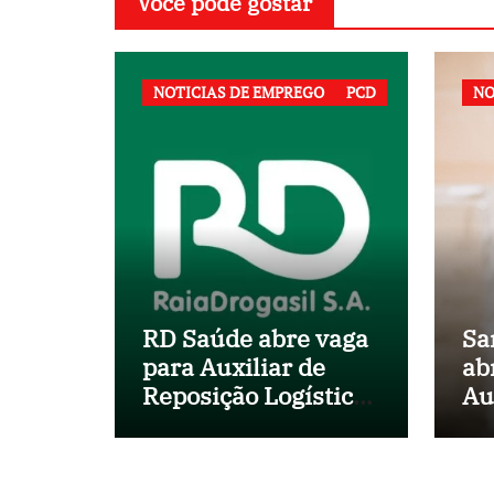
Você pode gostar
NOTICIAS DE EMPREGO
PCD
NO
RD Saúde abre vaga
Sa
para Auxiliar de
ab
Reposição Logística
Au
em Salvador (BA)
no
Mu
Sa