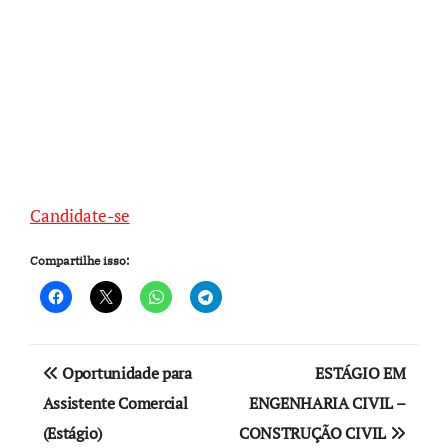
Candidate-se
Compartilhe isso:
Navegação
Oportunidade para
ESTÁGIO EM
de
Assistente Comercial
ENGENHARIA CIVIL –
(Estágio)
CONSTRUÇÃO CIVIL
Post