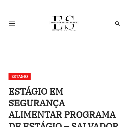
Skip
to
content
ESTAGIO
ESTÁGIO EM
SEGURANÇA
ALIMENTAR PROGRAMA
DE ESTÁGIO – SALVADOR