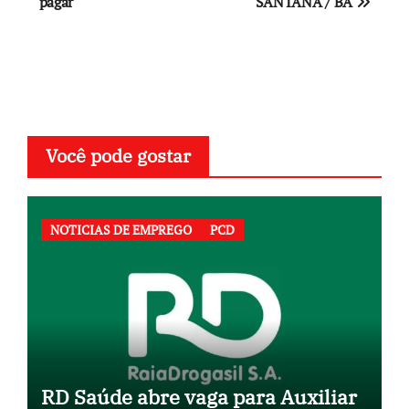
pagar
SANTANA / BA
Post
Você pode gostar
NOTICIAS DE EMPREGO
PCD
RD Saúde abre vaga para Auxiliar