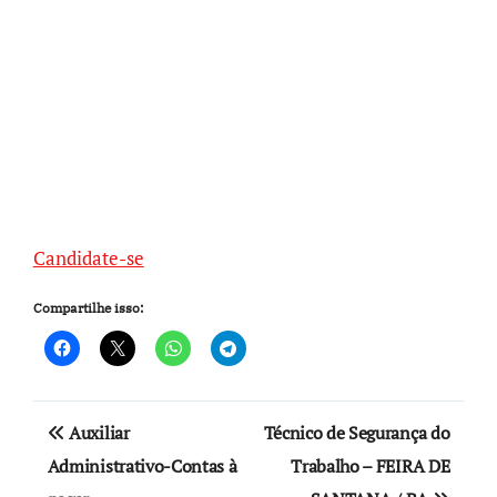
Candidate-se
Compartilhe isso:
Navegação
Auxiliar
Técnico de Segurança do
de
Administrativo-Contas à
Trabalho – FEIRA DE