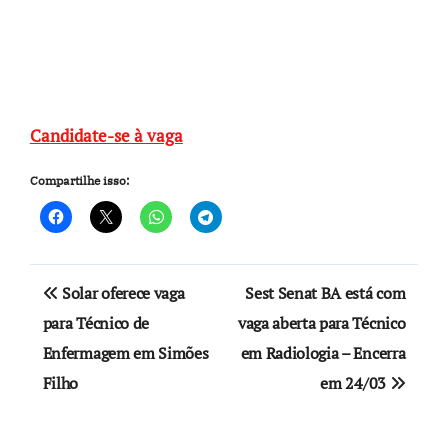
Candidate-se à vaga
Compartilhe isso:
Navegação
Solar oferece vaga
Sest Senat BA está com
de
para Técnico de
vaga aberta para Técnico
Enfermagem em Simões
em Radiologia – Encerra
Post
Filho
em 24/03