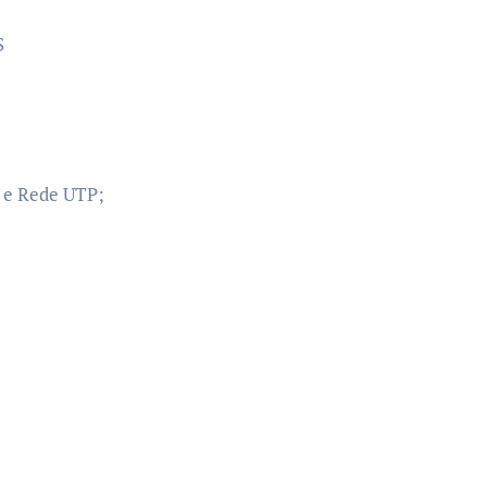
S
a e Rede UTP;