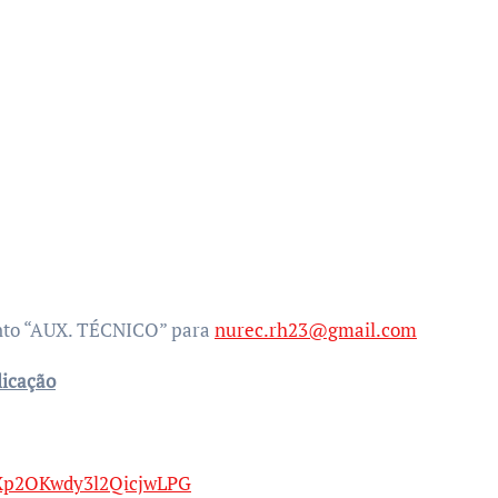
unto “AUX. TÉCNICO” para
nurec.rh23@gmail.com
licação
cXp2OKwdy3l2QicjwLPG