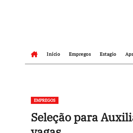
Skip
to
content
Início
Empregos
Estagio
Apr
EMPREGOS
Seleção para Auxil
vagas