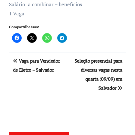
Salário: a combinar + benefícios
1 Vaga
Compartilhe isso:
Navegação
Vaga para Vendedor
Seleção presencial para
de
de Eletro – Salvador
diversas vagas nesta
quarta (09/09) em
Post
Salvador