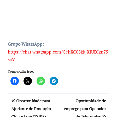
Grupo WhatsApp:
https://chat.whatsapp.com/CehXC0SkkjXIUDIzn75
saY
Compartilhe isso:
Navegação
Oportunidade para
Oportunidade de
de
Ajudante de Produção –
emprego para Operador
CV até hoje (17/05)
de Televendas