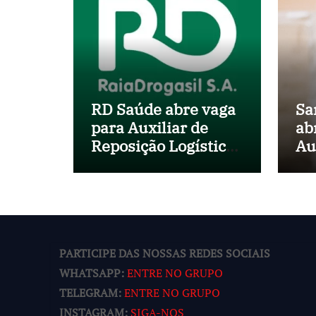
RD Saúde abre vaga
Sa
para Auxiliar de
ab
Reposição Logística
Au
em Salvador (BA)
no
Mu
Sa
PARTICIPE DAS NOSSAS REDES SOCIAIS
WHATSAPP:
ENTRE NO GRUPO
TELEGRAM:
ENTRE NO GRUPO
INSTAGRAM:
SIGA-NOS