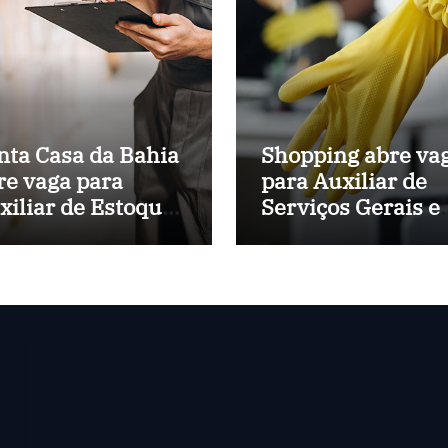
nta Casa da Bahia
Shopping abre va
re vaga para
para Auxiliar de
xiliar de Estoque
Serviços Gerais 
 Hospital
Salvador (BA)
nicipal de
lvador (BA)