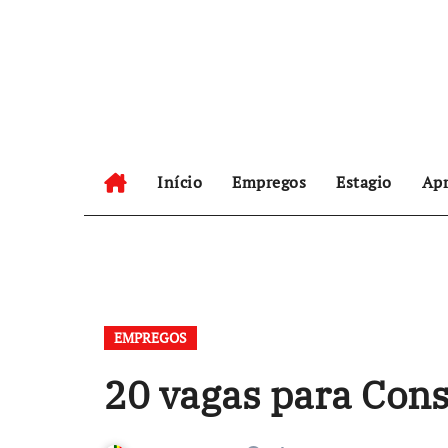
Skip
to
content
Início
Empregos
Estagio
Apr
EMPREGOS
20 vagas para Cons