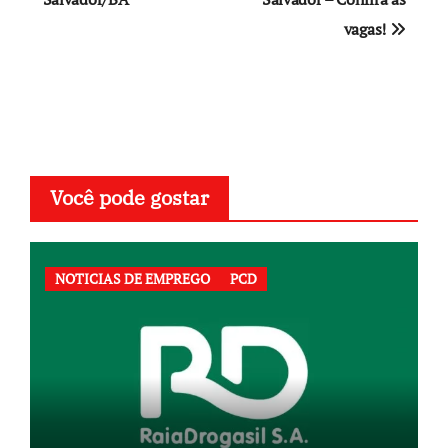
Post
vagas!
Você pode gostar
NOTICIAS DE EMPREGO
PCD