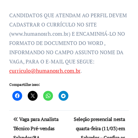
CANDIDATOS QUE ATENDAM AO PERFIL DEVEM
CADASTRAR O CURRÍCULO NO SITE
(www.humanosrh.com.br) E ENCAMINHÁ-LO NO
FORMATO DE DOCUMENTO DO WORD ,
INFORMANDO NO CAMPO ASSUNTO NOME DA
VAGA, PARA O E-MAIL QUE SEGUE:
curriculo@humanosrh.com.br
.
Compartilhe isso:
Navegação
Vaga para Analista
Seleção presencial nesta
de
Técnico Pré-vendas
quarta-feira (11/03) em
Salvador/BA
Salvador – Confira as